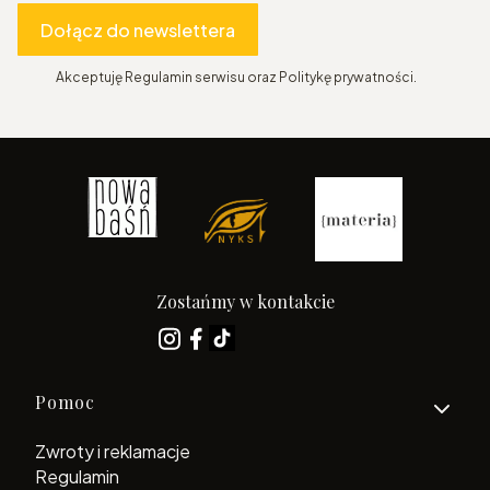
Dołącz do newslettera
Akceptuję Regulamin serwisu oraz Politykę prywatności.
Zostańmy w kontakcie
Linki w stopce
Pomoc
Zwroty i reklamacje
Regulamin