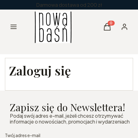
Darmowa dostawa od 200 zł
Menu
Produkty w kos
Koszyk
Zaloguj 
Zaloguj się
Zapisz się do Newslettera!
Podaj swój adres e-mail, jeżeli chcesz otrzymywać
informacje o nowościach, promocjach i wydarzeniach
Twój adres e-mail