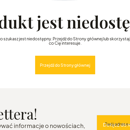
dukt jest niedost
szukasz jest niedostępny. Przejdź do Strony głównej lub skorzystaj 
co Cię interesuje.
Przejdź do Strony głównej
ttera!
Twój adres e
Dołącz do 
mywać informacje o nowościach,