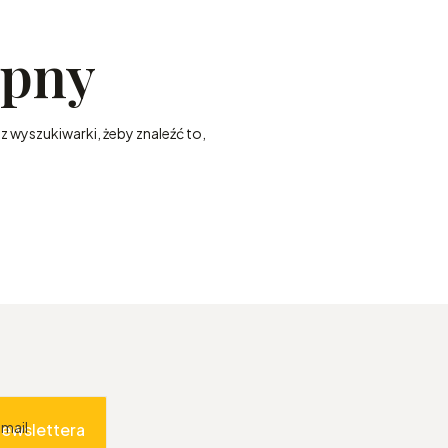
ępny
z wyszukiwarki, żeby znaleźć to,
-mail
newslettera